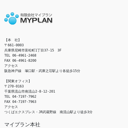
【本　社】

〒661-0003

兵庫県尼崎市富松町1丁目37-15　3F

TEL 06-4961-2468

FAX 06-4961-8200

アクセス　

阪急神戸線　塚口駅・武庫之荘駅より各徒歩15分

【関東オフィス】

〒270-0163

千葉県流山市南流山2-8-12-201

TEL 04-7197-7962

FAX 04-7197-7963

アクセス　

つくばエクスプレス・JR武蔵野線　南流山駅より徒歩3分
マイプラン本社