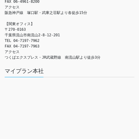
FAX 06-4961-8200

アクセス　

阪急神戸線　塚口駅・武庫之荘駅より各徒歩15分

【関東オフィス】

〒270-0163

千葉県流山市南流山2-8-12-201

TEL 04-7197-7962

FAX 04-7197-7963

アクセス　

つくばエクスプレス・JR武蔵野線　南流山駅より徒歩3分
マイプラン本社