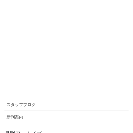
巻き込み注意
2024年4月15日
スタッフブログ
次の記事
もうすぐ
2024年4月18日
カテゴリー アーカイブ
イベント情報
お知らせ
スタッフブログ
新刊案内