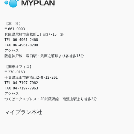
【本　社】

〒661-0003

兵庫県尼崎市富松町1丁目37-15　3F

TEL 06-4961-2468

FAX 06-4961-8200

アクセス　

阪急神戸線　塚口駅・武庫之荘駅より各徒歩15分

【関東オフィス】

〒270-0163

千葉県流山市南流山2-8-12-201

TEL 04-7197-7962

FAX 04-7197-7963

アクセス　

つくばエクスプレス・JR武蔵野線　南流山駅より徒歩3分
マイプラン本社