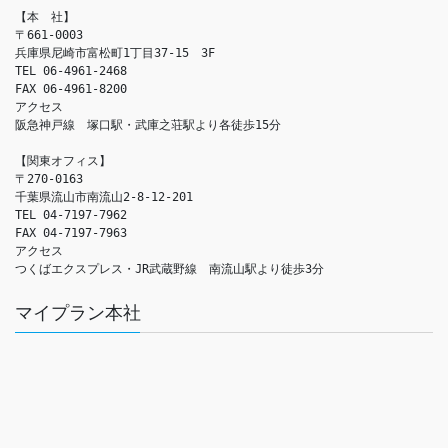
【本　社】

〒661-0003

兵庫県尼崎市富松町1丁目37-15　3F

TEL 06-4961-2468

FAX 06-4961-8200

アクセス　

阪急神戸線　塚口駅・武庫之荘駅より各徒歩15分

【関東オフィス】

〒270-0163

千葉県流山市南流山2-8-12-201

TEL 04-7197-7962

FAX 04-7197-7963

アクセス　

つくばエクスプレス・JR武蔵野線　南流山駅より徒歩3分
マイプラン本社