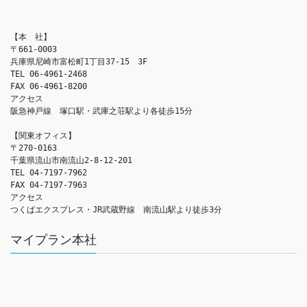
【本　社】

〒661-0003

兵庫県尼崎市富松町1丁目37-15　3F

TEL 06-4961-2468

FAX 06-4961-8200

アクセス　

阪急神戸線　塚口駅・武庫之荘駅より各徒歩15分

【関東オフィス】

〒270-0163

千葉県流山市南流山2-8-12-201

TEL 04-7197-7962

FAX 04-7197-7963

アクセス　

つくばエクスプレス・JR武蔵野線　南流山駅より徒歩3分
マイプラン本社