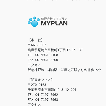
【本　社】

〒661-0003

兵庫県尼崎市富松町1丁目37-15　3F

TEL 06-4961-2468

FAX 06-4961-8200

アクセス　

阪急神戸線　塚口駅・武庫之荘駅より各徒歩15分

【関東オフィス】

〒270-0163

千葉県流山市南流山2-8-12-201

TEL 04-7197-7962

FAX 04-7197-7963

アクセス　
