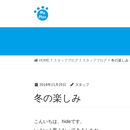
コ
ナ
ン
ビ
テ
ゲ
ン
ー
ツ
シ
へ
ョ
ス
ン
キ
に
ッ
移
HOME
スタッフブログ
スタッフブログ
冬の楽しみ
プ
動
2018年11月25日
スタッフ
冬の楽しみ
こんいちは、hideです。