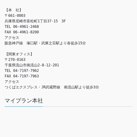
【本　社】

〒661-0003

兵庫県尼崎市富松町1丁目37-15　3F

TEL 06-4961-2468

FAX 06-4961-8200

アクセス　

阪急神戸線　塚口駅・武庫之荘駅より各徒歩15分

【関東オフィス】

〒270-0163

千葉県流山市南流山2-8-12-201

TEL 04-7197-7962

FAX 04-7197-7963

アクセス　

つくばエクスプレス・JR武蔵野線　南流山駅より徒歩3分
マイプラン本社