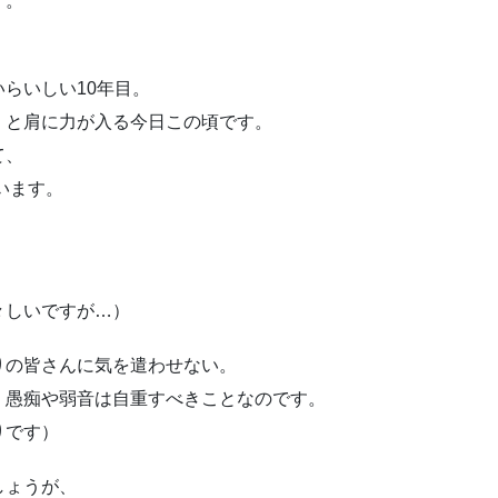
す。
らいしい10年目。
！と肩に力が入る今日この頃です。
て、
います。
」
々しいですが…）
りの皆さんに気を遣わせない。
、愚痴や弱音は自重すべきことなのです。
りです）
しょうが、