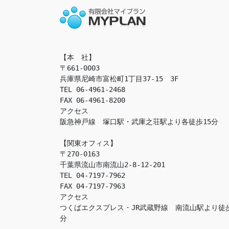
【本　社】

〒661-0003

兵庫県尼崎市富松町1丁目37-15　3F

TEL 06-4961-2468

FAX 06-4961-8200

アクセス　

阪急神戸線　塚口駅・武庫之荘駅より各徒歩15分

【関東オフィス】

〒270-0163

千葉県流山市南流山2-8-12-201

TEL 04-7197-7962

FAX 04-7197-7963

アクセス　

つくばエクスプレス・JR武蔵野線　南流山駅より徒
分