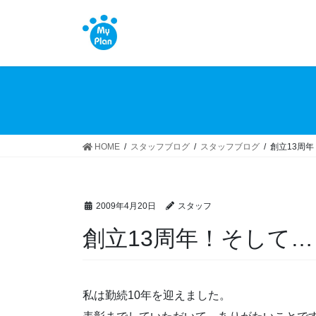
コ
ナ
ン
ビ
テ
ゲ
ン
ー
ツ
シ
へ
ョ
ス
ン
キ
に
ッ
移
HOME
スタッフブログ
スタッフブログ
創立13周
プ
動
2009年4月20日
スタッフ
創立13周年！そして…
私は勤続10年を迎えました。