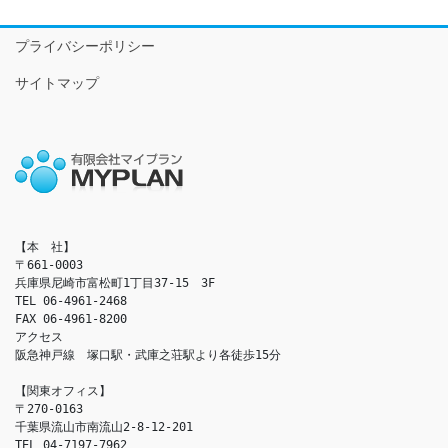
プライバシーポリシー
サイトマップ
【本　社】

〒661-0003

兵庫県尼崎市富松町1丁目37-15　3F

TEL 06-4961-2468

FAX 06-4961-8200

アクセス　

阪急神戸線　塚口駅・武庫之荘駅より各徒歩15分

【関東オフィス】

〒270-0163

千葉県流山市南流山2-8-12-201

TEL 04-7197-7962
