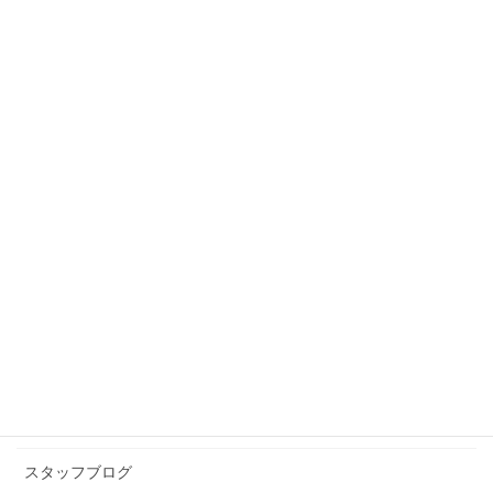
スタッフブログ
前の記事
１３歳のハローワーク
2010年9月15日
スタッフブログ
次の記事
１３歳のハローワーク２
2010年9月20日
カテゴリー アーカイブ
イベント情報
お知らせ
スタッフブログ