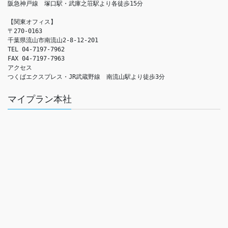
阪急神戸線　塚口駅・武庫之荘駅より各徒歩15分

【関東オフィス】

〒270-0163

千葉県流山市南流山2-8-12-201

TEL 04-7197-7962

FAX 04-7197-7963

アクセス　

つくばエクスプレス・JR武蔵野線　南流山駅より徒歩3分
マイプラン本社