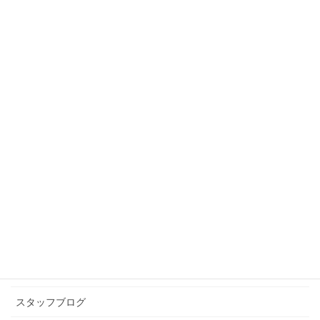
スタッフブログ
前の記事
にゅー ふぁみりー めんばー
2021年3月18日
スタッフブログ
次の記事
運動不足
2021年3月31日
カテゴリー アーカイブ
イベント情報
お知らせ
スタッフブログ