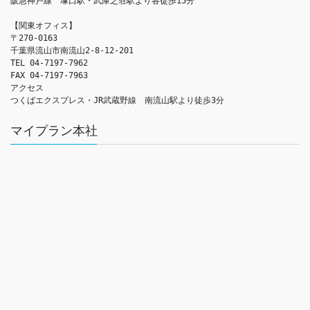
阪急神戸線　塚口駅・武庫之荘駅より各徒歩15分

【関東オフィス】

〒270-0163

千葉県流山市南流山2-8-12-201

TEL 04-7197-7962

FAX 04-7197-7963

アクセス　

つくばエクスプレス・JR武蔵野線　南流山駅より徒歩3分
マイプラン本社