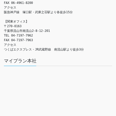
FAX 06-4961-8200

アクセス　

阪急神戸線　塚口駅・武庫之荘駅より各徒歩15分

【関東オフィス】

〒270-0163

千葉県流山市南流山2-8-12-201

TEL 04-7197-7962

FAX 04-7197-7963

アクセス　

つくばエクスプレス・JR武蔵野線　南流山駅より徒歩3分
マイプラン本社