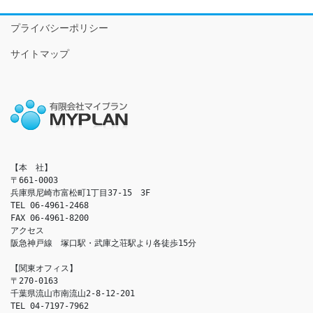
プライバシーポリシー
サイトマップ
【本　社】

〒661-0003

兵庫県尼崎市富松町1丁目37-15　3F

TEL 06-4961-2468

FAX 06-4961-8200

アクセス　

阪急神戸線　塚口駅・武庫之荘駅より各徒歩15分

【関東オフィス】

〒270-0163

千葉県流山市南流山2-8-12-201

TEL 04-7197-7962
