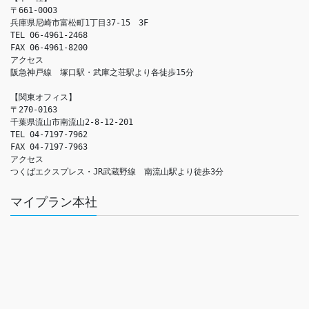
〒661-0003

兵庫県尼崎市富松町1丁目37-15　3F

TEL 06-4961-2468

FAX 06-4961-8200

アクセス　

阪急神戸線　塚口駅・武庫之荘駅より各徒歩15分

【関東オフィス】

〒270-0163

千葉県流山市南流山2-8-12-201

TEL 04-7197-7962

FAX 04-7197-7963

アクセス　

つくばエクスプレス・JR武蔵野線　南流山駅より徒歩3分
マイプラン本社