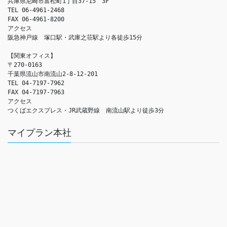
兵庫県尼崎市富松町1丁目37-15　3F

TEL 06-4961-2468

FAX 06-4961-8200

アクセス　

阪急神戸線　塚口駅・武庫之荘駅より各徒歩15分

【関東オフィス】

〒270-0163

千葉県流山市南流山2-8-12-201

TEL 04-7197-7962

FAX 04-7197-7963

アクセス　

つくばエクスプレス・JR武蔵野線　南流山駅より徒歩3分
マイプラン本社