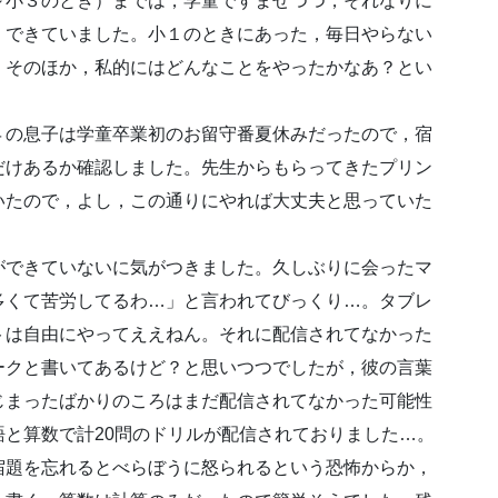
～小３のとき）までは，学童ですませつつ，それなりに
，できていました。小１のときにあった，毎日やらない
，そのほか，私的にはどんなことをやったかなあ？とい
の息子は学童卒業初のお留守番夏休みだったので，宿
だけあるか確認しました。先生からもらってきたプリン
いたので，よし，この通りにやれば大丈夫と思っていた
できていないに気がつきました。久しぶりに会ったマ
多くて苦労してるわ…」と言われてびっくり…。タブレ
トは自由にやってええねん。それに配信されてなかった
ークと書いてあるけど？と思いつつでしたが，彼の言葉
じまったばかりのころはまだ配信されてなかった可能性
と算数で計20問のドリルが配信されておりました…。
題を忘れるとべらぼうに怒られるという恐怖からか，