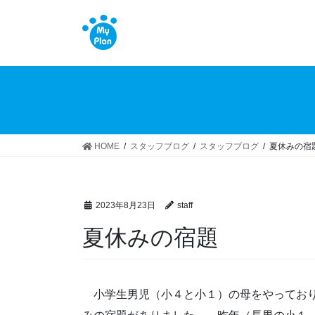
コ
ナ
ン
ビ
テ
ゲ
ン
ー
ツ
シ
へ
ョ
ス
ン
キ
に
ッ
移
HOME
スタッフブログ
スタッフブログ
夏休みの宿
プ
動
2023年8月23日
staff
夏休みの宿題
小学生男児（小４と小１）の母をやっており