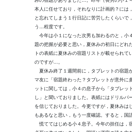
みの宿題がありました…。昨年（長男の小１
本人に任せており，それなりに計画的？には
と忘れてしまう１行日記に苦労したくらいで
う…程度です。
今年は小１になった次男も加わるのと，小４
題の把握が必要と思い，夏休みの初日にどれ
トの表紙に夏休みの宿題リストが載せられて
のですが…。
夏休み終了１週間前に，タブレットの宿題が
マ友に「宿題終わった？タブレットが意外に
ットに関しては，小４の息子から「タブレッ
し」と聞いておりました。表紙にはドリルパ
を信じておりました。今更ですが，夏休みは
もあるなと思い，もう一度確認。すると，国語
慌ててはじめる小４息子。今年の担任は，宿