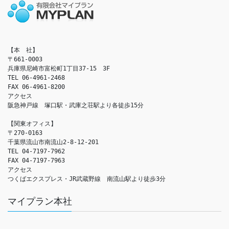
【本　社】

〒661-0003

兵庫県尼崎市富松町1丁目37-15　3F

TEL 06-4961-2468

FAX 06-4961-8200

アクセス　

阪急神戸線　塚口駅・武庫之荘駅より各徒歩15分

【関東オフィス】

〒270-0163

千葉県流山市南流山2-8-12-201

TEL 04-7197-7962

FAX 04-7197-7963

アクセス　

つくばエクスプレス・JR武蔵野線　南流山駅より徒歩3分
マイプラン本社