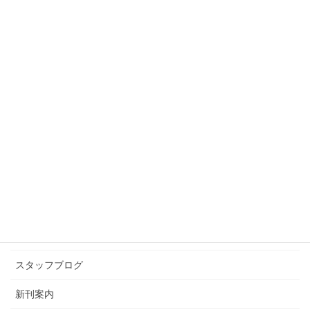
前の記事
役に立つかどうかわからん古典
トリビア(8)
2010年5月28日
スタッフブログ
次の記事
交流戦
2010年6月2日
カテゴリー アーカイブ
イベント情報
お知らせ
スタッフブログ
新刊案内