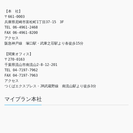
【本　社】

〒661-0003

兵庫県尼崎市富松町1丁目37-15　3F

TEL 06-4961-2468

FAX 06-4961-8200

アクセス　

阪急神戸線　塚口駅・武庫之荘駅より各徒歩15分

【関東オフィス】

〒270-0163

千葉県流山市南流山2-8-12-201

TEL 04-7197-7962

FAX 04-7197-7963

アクセス　

つくばエクスプレス・JR武蔵野線　南流山駅より徒歩3分
マイプラン本社