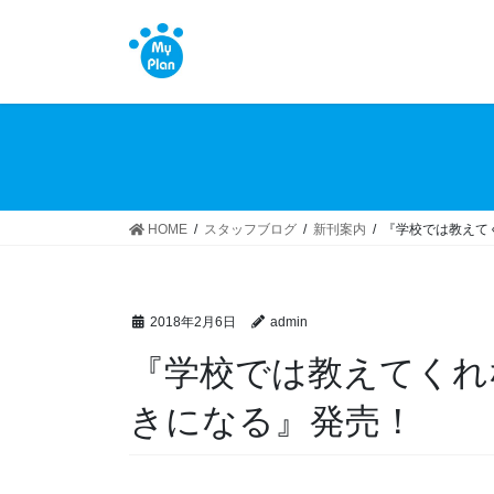
コ
ナ
ン
ビ
テ
ゲ
ン
ー
ツ
シ
へ
ョ
ス
ン
キ
に
ッ
移
HOME
スタッフブログ
新刊案内
『学校では教えて
プ
動
2018年2月6日
admin
『学校では教えてくれ
きになる』発売！