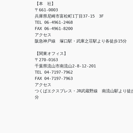
【本　社】

〒661-0003

兵庫県尼崎市富松町1丁目37-15　3F

TEL 06-4961-2468

FAX 06-4961-8200

アクセス　

阪急神戸線　塚口駅・武庫之荘駅より各徒歩15分

【関東オフィス】

〒270-0163

千葉県流山市南流山2-8-12-201

TEL 04-7197-7962

FAX 04-7197-7963

アクセス　

つくばエクスプレス・JR武蔵野線　南流山駅より徒
分