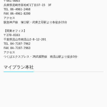
〒661-0003

兵庫県尼崎市富松町1丁目37-15　3F

TEL 06-4961-2468

FAX 06-4961-8200

アクセス　

阪急神戸線　塚口駅・武庫之荘駅より各徒歩15分

【関東オフィス】

〒270-0163

千葉県流山市南流山2-8-12-201

TEL 04-7197-7962

FAX 04-7197-7963

アクセス　

つくばエクスプレス・JR武蔵野線　南流山駅より徒歩3分
マイプラン本社