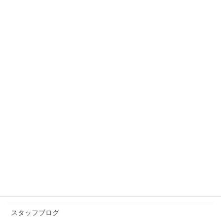
スタッフブログ
前の記事
そんなことある？という話
2025年8月7日
スタッフブログ
次の記事
手慣れた母は
2025年8月18日
カテゴリー アーカイブ
イベント情報
お知らせ
スタッフブログ