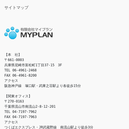
サイトマップ
【本　社】

〒661-0003

兵庫県尼崎市富松町1丁目37-15　3F

TEL 06-4961-2468

FAX 06-4961-8200

アクセス　

阪急神戸線　塚口駅・武庫之荘駅より各徒歩15分

【関東オフィス】

〒270-0163

千葉県流山市南流山2-8-12-201

TEL 04-7197-7962

FAX 04-7197-7963

アクセス　

つくばエクスプレス・JR武蔵野線　南流山駅より徒歩3分