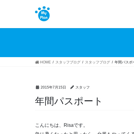
コ
ナ
ン
ビ
テ
ゲ
ン
ー
ツ
シ
へ
ョ
ス
ン
キ
に
ッ
移
HOME
スタッフブログ
スタッフブログ
年間パスポ
プ
動
2015年7月15日
スタッフ
年間パスポート
こんにちは、Risaです。