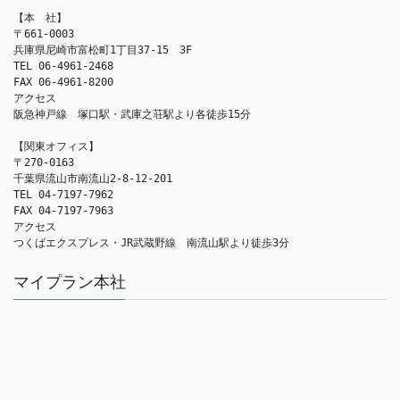
【本　社】

〒661-0003

兵庫県尼崎市富松町1丁目37-15　3F

TEL 06-4961-2468

FAX 06-4961-8200

アクセス　

阪急神戸線　塚口駅・武庫之荘駅より各徒歩15分

【関東オフィス】

〒270-0163

千葉県流山市南流山2-8-12-201

TEL 04-7197-7962

FAX 04-7197-7963

アクセス　

つくばエクスプレス・JR武蔵野線　南流山駅より徒歩3分
マイプラン本社