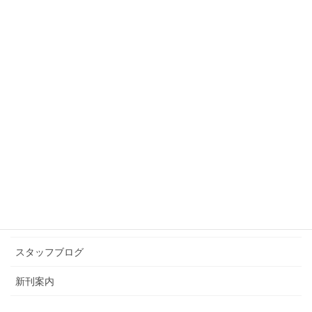
前の記事
「ちょっと，いいですか。」
2010年1月25日
スタッフブログ
次の記事
オオハシ君
2010年1月30日
カテゴリー アーカイブ
イベント情報
お知らせ
スタッフブログ
新刊案内