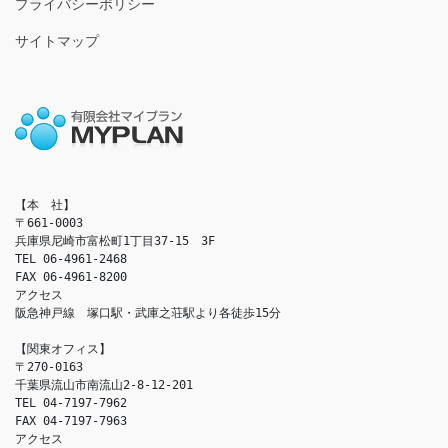
プライバシーポリシー
サイトマップ
【本　社】

〒661-0003

兵庫県尼崎市富松町1丁目37-15　3F

TEL 06-4961-2468

FAX 06-4961-8200

アクセス　

阪急神戸線　塚口駅・武庫之荘駅より各徒歩15分

【関東オフィス】

〒270-0163

千葉県流山市南流山2-8-12-201

TEL 04-7197-7962

FAX 04-7197-7963

アクセス　
