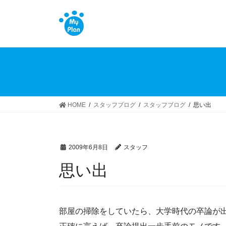
コ
ナ
ン
ビ
テ
ゲ
ン
ー
ツ
シ
へ
ョ
ス
ン
キ
に
ッ
移
HOME
スタッフブログ
スタッフブログ
思い出
プ
動
2009年6月8日
スタッフ
思い出
部屋の掃除をしていたら、大学時代の卒論が