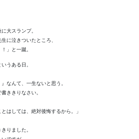
。
秋に大スランプ。
先生に泣きついたところ、
！！」と一蹴。
というある日。
く』なんて、一生ないと思う。
で書ききりなさい。
。
ことはしては、絶対後悔するから。」
ききりました。