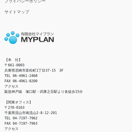
プライバシーポリシー
サイトマップ
【本　社】

〒661-0003

兵庫県尼崎市富松町1丁目37-15　3F

TEL 06-4961-2468

FAX 06-4961-8200

アクセス　

阪急神戸線　塚口駅・武庫之荘駅より各徒歩15分

【関東オフィス】

〒270-0163

千葉県流山市南流山2-8-12-201

TEL 04-7197-7962

FAX 04-7197-7963

アクセス　
