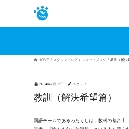
コ
ナ
ン
ビ
テ
ゲ
ン
ー
ツ
シ
へ
ョ
ス
ン
キ
に
ッ
移
HOME
スタッフブログ
スタッフブログ
教訓（解決
プ
動
2014年7月12日
スタッフ
教訓（解決希望篇）
国語チームであるわたくしは，教科の都合上