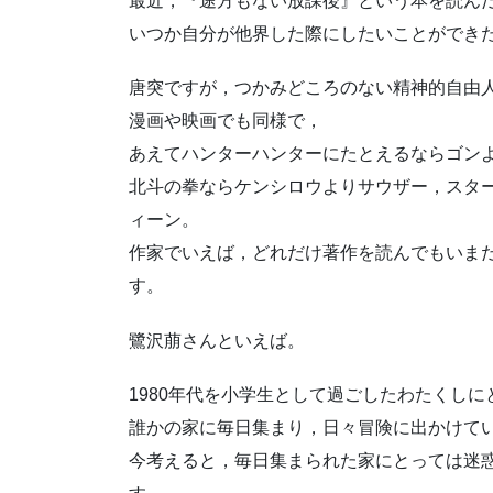
最近，『途方もない放課後』という本を読ん
いつか自分が他界した際にしたいことができ
唐突ですが，つかみどころのない精神的自由
漫画や映画でも同様で，
あえてハンターハンターにたとえるならゴン
北斗の拳ならケンシロウよりサウザー，スタ
ィーン。
作家でいえば，どれだけ著作を読んでもいま
す。
鷺沢萠さんといえば。
1980年代を小学生として過ごしたわたくし
誰かの家に毎日集まり，日々冒険に出かけて
今考えると，毎日集まられた家にとっては迷