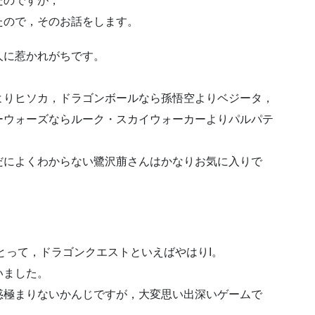
だのですが，
たので，そのお話をします。
人に惹かれがちです。
よりヒソカ，ドラゴンボールなら孫悟空よりベジータ，
ーウォーズならルーク・スカイウォーカーよりパルパテ
だによくわからない鷺沢萠さんはかなりお気に入りで
にとって，ドラゴンクエストといえばやはりI。
いました。
惑極まりないかんじですが，大変思い出深いゲームで