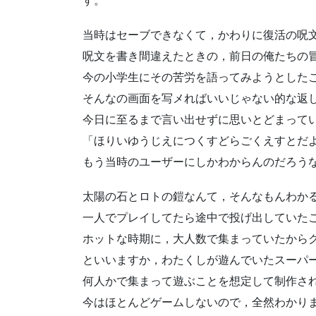
す。
当時はセーブできなくて，かわりに復活の呪
呪文を書き間違えたときの，前日の俺たちの
今の小学生にその苦労を語ってみようとした
そんなの画面を写メればいいじゃない的な返
今日に至るまで言い出せずに思いとどまって
「ほりいゆうじえにつくすどらごくえすとだ
もう当時のユーザーにしかわからんのだろう
太陽の石とロトの鎧なんて，そんなもんわかる
一人でプレイしてたら途中で投げ出していた
ホットな時期に，大人数で集まっていたから
といいますか，わたくしが遊んでいたスーパ
何人かで集まって遊ぶことを想定して制作さ
今はほとんどゲームしないので，全然わかり