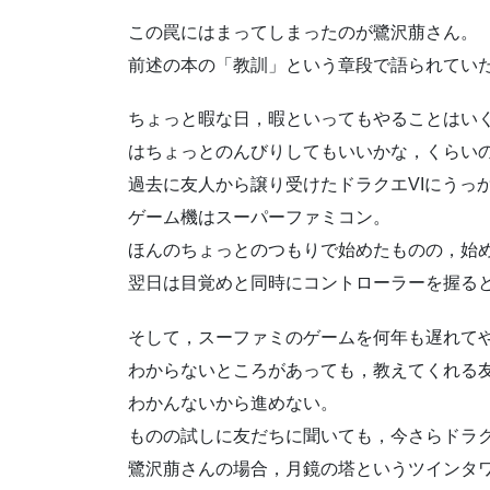
この罠にはまってしまったのが鷺沢萠さん。
前述の本の「教訓」という章段で語られてい
ちょっと暇な日，暇といってもやることはい
はちょっとのんびりしてもいいかな，くらい
過去に友人から譲り受けたドラクエVIにうっ
ゲーム機はスーパーファミコン。
ほんのちょっとのつもりで始めたものの，始
翌日は目覚めと同時にコントローラーを握る
そして，スーファミのゲームを何年も遅れて
わからないところがあっても，教えてくれる
わかんないから進めない。
ものの試しに友だちに聞いても，今さらドラク
鷺沢萠さんの場合，月鏡の塔というツインタ