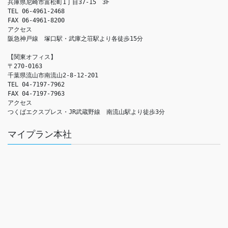
兵庫県尼崎市富松町1丁目37-15　3F

TEL 06-4961-2468

FAX 06-4961-8200

アクセス　

阪急神戸線　塚口駅・武庫之荘駅より各徒歩15分

【関東オフィス】

〒270-0163

千葉県流山市南流山2-8-12-201

TEL 04-7197-7962

FAX 04-7197-7963

アクセス　

つくばエクスプレス・JR武蔵野線　南流山駅より徒歩3分
マイプラン本社