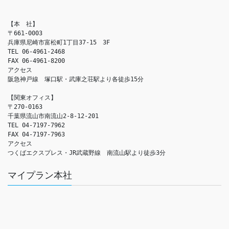
【本　社】

〒661-0003

兵庫県尼崎市富松町1丁目37-15　3F

TEL 06-4961-2468

FAX 06-4961-8200

アクセス　

阪急神戸線　塚口駅・武庫之荘駅より各徒歩15分

【関東オフィス】

〒270-0163

千葉県流山市南流山2-8-12-201

TEL 04-7197-7962

FAX 04-7197-7963

アクセス　

つくばエクスプレス・JR武蔵野線　南流山駅より徒歩3分
マイプラン本社