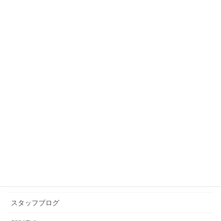
スタッフブログ
前の記事
健康的な食事
2022年2月28日
スタッフブログ
次の記事
センタクキがわが家にやって来
た～♪
2022年3月16日
カテゴリー アーカイブ
イベント情報
お知らせ
スタッフブログ