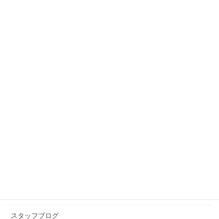
スタッフブログ
前の記事
動物園
2011年5月17日
スタッフブログ
次の記事
ブログを書くと、いつも途中で
迷子になる
2011年5月18日
カテゴリー アーカイブ
イベント情報
お知らせ
スタッフブログ