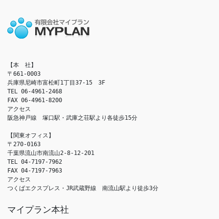
【本　社】

〒661-0003

兵庫県尼崎市富松町1丁目37-15　3F

TEL 06-4961-2468

FAX 06-4961-8200

アクセス　

阪急神戸線　塚口駅・武庫之荘駅より各徒歩15分

【関東オフィス】

〒270-0163

千葉県流山市南流山2-8-12-201

TEL 04-7197-7962

FAX 04-7197-7963

アクセス　

つくばエクスプレス・JR武蔵野線　南流山駅より徒歩3分
マイプラン本社