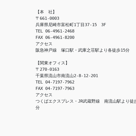
【本　社】

〒661-0003

兵庫県尼崎市富松町1丁目37-15　3F

TEL 06-4961-2468

FAX 06-4961-8200

アクセス　

阪急神戸線　塚口駅・武庫之荘駅より各徒歩15分

【関東オフィス】

〒270-0163

千葉県流山市南流山2-8-12-201

TEL 04-7197-7962

FAX 04-7197-7963

アクセス　

つくばエクスプレス・JR武蔵野線　南流山駅より徒
分