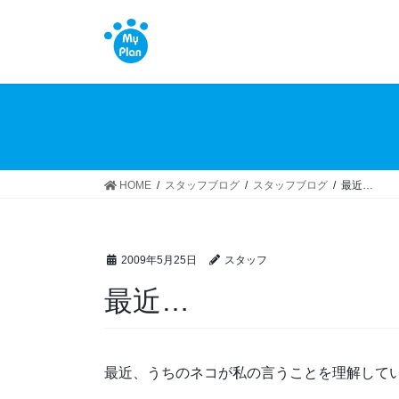
コ
ナ
ン
ビ
テ
ゲ
ン
ー
ツ
シ
へ
ョ
ス
ン
キ
に
ッ
移
HOME
スタッフブログ
スタッフブログ
最近…
プ
動
2009年5月25日
スタッフ
最近…
最近、うちのネコが私の言うことを理解して