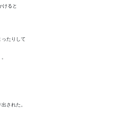
かけると
まったりして
）。
り出された。