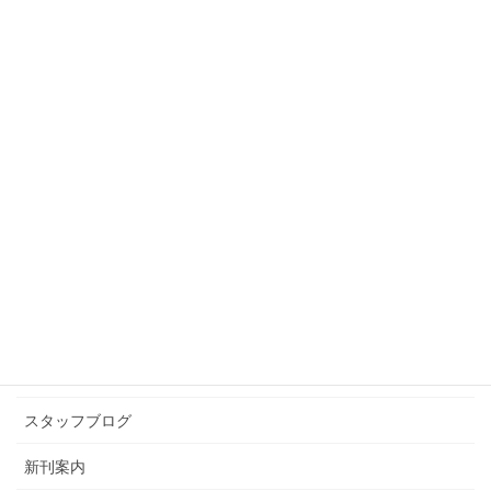
スタッフブログ
前の記事
あいるびーばっく
2023年12月1日
スタッフブログ
次の記事
カニとクリスマスとわたし
2023年12月11日
カテゴリー アーカイブ
イベント情報
お知らせ
スタッフブログ
新刊案内