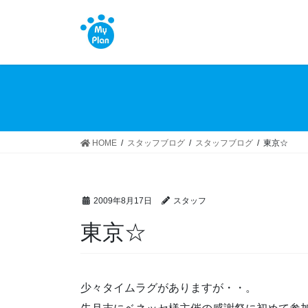
コ
ナ
ン
ビ
テ
ゲ
ン
ー
ツ
シ
へ
ョ
ス
ン
キ
に
ッ
移
HOME
スタッフブログ
スタッフブログ
東京☆
プ
動
2009年8月17日
スタッフ
東京☆
少々タイムラグがありますが・・。