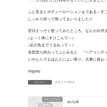
・・ふろおけだけ利用させていただきました
ふと見るとボディーローションまである～す
しっかり持って帰ってまいりました☆
翌日さっそく使ってみたところ、なんか白浮
♪よ～く体にすりこんで～♪
♪足の先までうるおって～♪
全部塗り終わってふとみると、「ヘアコンデ
いやん☆でもほんとによい香り。大事に使お
nogutiy
スタッフブログ
カテゴリー
スタッフブログ
前の記事