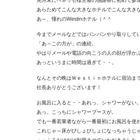
先月末にベネッセ様主催の感謝祭に初めて参
あらためてこんな大きなホテルでこんな大き
あ～、憧れのWestinホテル（＾＾
今までメールなどではバンバンやり取りして
「あ～この方が」の連続。
やはりメールや電話の向こうの人の顔が浮か
あっというまに時間は過ぎて・・。
なんとその晩はＷｅｓｔｉｎホテルに宿泊まで
社長ありがとうございます！
お風呂に入ると・・あれっ、シャワーがない
あっ、こっちにシャワーブースが。
でも一番若輩者ながら一番最初にお風呂を使
これじゃ～床がびしょびしょになっちゃうじ