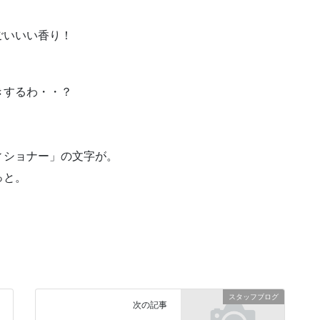
。
ごいいい香り！
きするわ・・？
ィショナー」の文字が。
っと。
スタッフブログ
次の記事