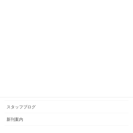
前の記事
最近，気になるあの人…
2011年3月4日
スタッフブログ
次の記事
報道されない被災地
2011年3月23日
カテゴリー アーカイブ
イベント情報
お知らせ
スタッフブログ
新刊案内