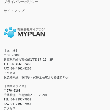
プライバシーポリシー
サイトマップ
【本　社】

〒661-0003

兵庫県尼崎市富松町1丁目37-15　3F

TEL 06-4961-2468

FAX 06-4961-8200

アクセス　

阪急神戸線　塚口駅・武庫之荘駅より各徒歩15分

【関東オフィス】

〒270-0163

千葉県流山市南流山2-8-12-201

TEL 04-7197-7962

FAX 04-7197-7963

アクセス　
