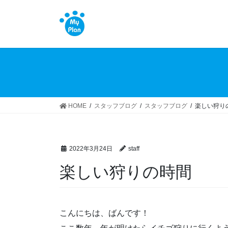
コ
ナ
ン
ビ
テ
ゲ
ン
ー
ツ
シ
へ
ョ
ス
ン
キ
に
ッ
移
HOME
スタッフブログ
スタッフブログ
楽しい狩り
プ
動
2022年3月24日
staff
楽しい狩りの時間
こんにちは、ばんです！