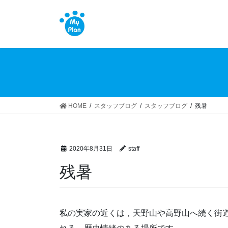
コ
ナ
ン
ビ
テ
ゲ
ン
ー
ツ
シ
へ
ョ
ス
ン
キ
に
ッ
移
HOME
スタッフブログ
スタッフブログ
残暑
プ
動
2020年8月31日
staff
残暑
私の実家の近くは，天野山や高野山へ続く街