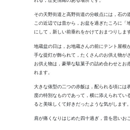
れる，歴史情緒のある場所です。
その天野街道と高野街道の分岐点には，石の
この近辺では昔から，お盆を過ぎたころに「
にして，新しい前垂れをかけておまつりしま
地蔵盆の日は，お地蔵さんの前にテント屋根
手な提灯が飾られて，たくさんのお供え物が
お供え物は，豪華な駄菓子の詰め合わせとお
れます。
大きな俵型の二つの赤飯は，配られる頃には表
度の特別なものであって，横に添えられてい
ると美味しくて好きだったような気がします
肩が痛くなりはじめた四十過ぎ，昔を思いお