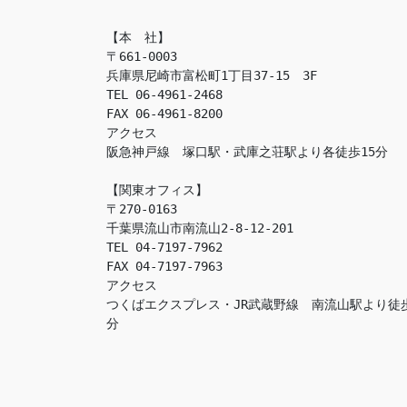
【本　社】

〒661-0003

兵庫県尼崎市富松町1丁目37-15　3F

TEL 06-4961-2468

FAX 06-4961-8200

アクセス　

阪急神戸線　塚口駅・武庫之荘駅より各徒歩15分

【関東オフィス】

〒270-0163

千葉県流山市南流山2-8-12-201

TEL 04-7197-7962

FAX 04-7197-7963

アクセス　

つくばエクスプレス・JR武蔵野線　南流山駅より徒
分