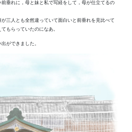
い前垂れに，母と妹と私で写経をして，母が仕立てるの
癖が三人とも全然違っていて面白いと前垂れを見比べて
えてもらっていたのになあ。
い出ができました。