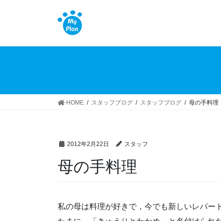
コ
ナ
ン
ビ
テ
ゲ
ン
ー
ツ
シ
へ
ョ
ス
ン
キ
に
ッ
移
HOME
スタッフブログ
スタッフブログ
母の手料理
プ
動
2012年2月22日
スタッフ
母の手料理
私の母は料理が好きで，今でも新しいレパー