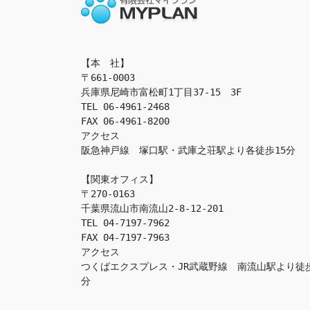
【本　社】

〒661-0003

兵庫県尼崎市富松町1丁目37-15　3F

TEL 06-4961-2468

FAX 06-4961-8200

アクセス　

阪急神戸線　塚口駅・武庫之荘駅より各徒歩15分

【関東オフィス】

〒270-0163

千葉県流山市南流山2-8-12-201

TEL 04-7197-7962

FAX 04-7197-7963

アクセス　

つくばエクスプレス・JR武蔵野線　南流山駅より徒
分