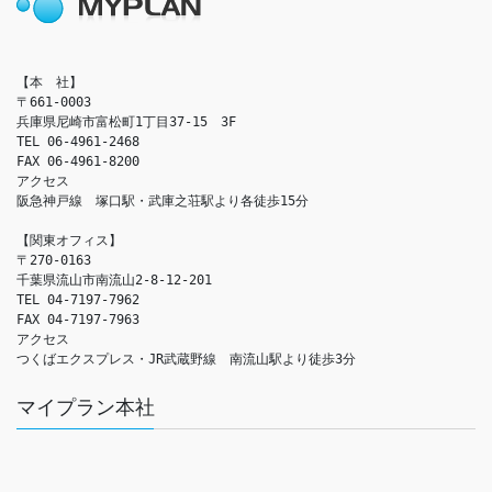
【本　社】

〒661-0003

兵庫県尼崎市富松町1丁目37-15　3F

TEL 06-4961-2468

FAX 06-4961-8200

アクセス　

阪急神戸線　塚口駅・武庫之荘駅より各徒歩15分

【関東オフィス】

〒270-0163

千葉県流山市南流山2-8-12-201

TEL 04-7197-7962

FAX 04-7197-7963

アクセス　

つくばエクスプレス・JR武蔵野線　南流山駅より徒歩3分
マイプラン本社