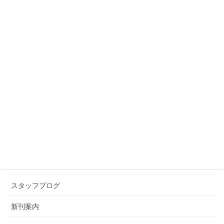
役に立つかどうかわからん古典
トリビア(3)
2009年5月11日
スタッフブログ
次の記事
胎内記憶
2009年5月19日
カテゴリー アーカイブ
イベント情報
お知らせ
スタッフブログ
新刊案内