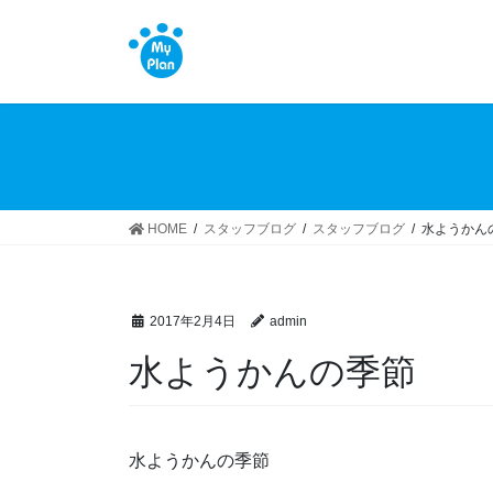
コ
ナ
ン
ビ
テ
ゲ
ン
ー
ツ
シ
へ
ョ
ス
ン
キ
に
ッ
移
HOME
スタッフブログ
スタッフブログ
水ようかん
プ
動
2017年2月4日
admin
水ようかんの季節
水ようかんの季節