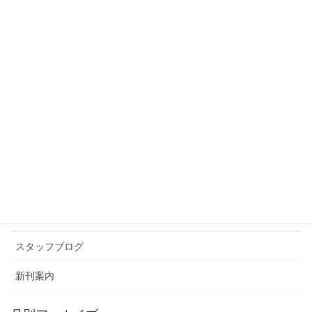
たナかさん
2013年3月19日
スタッフブログ
次の記事
コーヒー戦争
2013年3月28日
カテゴリー アーカイブ
イベント情報
お知らせ
スタッフブログ
新刊案内