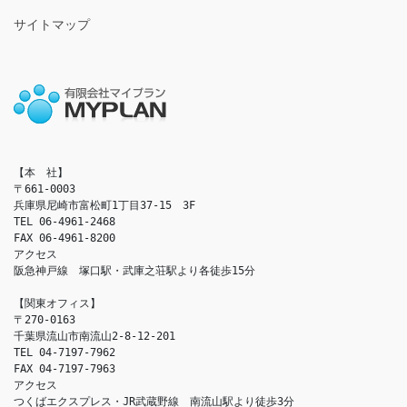
サイトマップ
【本　社】

〒661-0003

兵庫県尼崎市富松町1丁目37-15　3F

TEL 06-4961-2468

FAX 06-4961-8200

アクセス　

阪急神戸線　塚口駅・武庫之荘駅より各徒歩15分

【関東オフィス】

〒270-0163

千葉県流山市南流山2-8-12-201

TEL 04-7197-7962

FAX 04-7197-7963

アクセス　

つくばエクスプレス・JR武蔵野線　南流山駅より徒歩3分