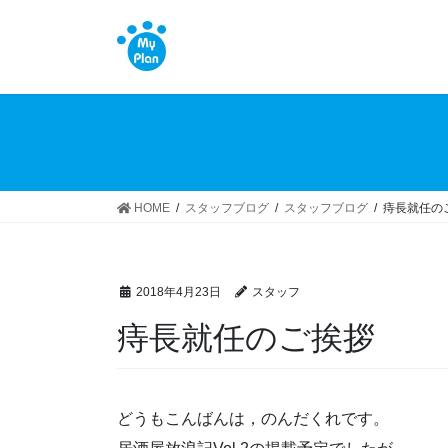
コ
ナ
ン
ビ
テ
ゲ
ン
ー
ツ
シ
へ
ョ
ス
ン
キ
に
ッ
移
HOME
スタッフブログ
スタッフブログ
痔長就任の
プ
動
2018年4月23日
スタッフ
痔長就任のご挨拶
どうもこんばんは，のんだくれです。