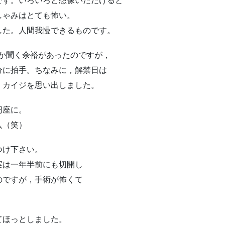
です。いろいろと想像いただけると
しゃみはとても怖い。
した。人間我慢できるものです。
か聞く余裕があったのですが，
分に拍手。ちなみに，解禁日は
，カイジを思い出しました。
円座に。
入（笑）
つけ下さい。
実は一年半前にも切開し
のですが，手術が怖くて
てほっとしました。