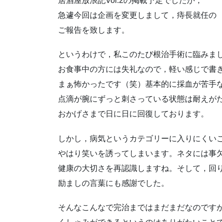
居酒屋放浪記Vol.2の掲載予定でしたが，
急遽今回は企画を変更しまして，痔長就任の
ご報告を致します。
というわけで，私このたび根治手術に臨みま
お食事中の方には失礼なので，軽い感じで書
まぁ怖かったです（笑）基本的に採血が苦手
点滴が腕にずっと刺さっている状態は耐えが
おかげさまで日に日に回復しております。
しかし，病気というカテゴリーに入りにくい
やはり笑いを誘ってしまいます。ネタには事
健康の大切さを再認識しますね。そして，回
励ましの言葉にも感謝でした。
そんなこんなで完治まではまだまだなのです