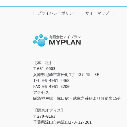
プライバシーポリシー
サイトマップ
【本　社】

〒661-0003

兵庫県尼崎市富松町1丁目37-15　3F

TEL 06-4961-2468

FAX 06-4961-8200

アクセス　

阪急神戸線　塚口駅・武庫之荘駅より各徒歩15分

【関東オフィス】

〒270-0163

千葉県流山市南流山2-8-12-201
