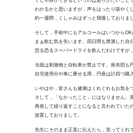
くしゃみができるというのはありがたいこと
わかるかと思いますが，声をはったり咳やく
約一週間，くしゃみはずっと我慢しておりま
そして，手術中にもアルコールはいつからOK
まぁ飲む気を失います。四日間も禁酒した自
恐る恐るスーパードライを飲んだわけですが
当面は刺激物と自転車が禁止です。座布団も
自宅使用分や車に乗せる用，円座は計四つ購
いやはや，皆さんも健康はくれぐれもお気を
そして，「なかったこと」にはなりません。
再発して繰り返すことになると言われていた
放置しておりまして。
先生にそのまま正直に伝えたら，笑ってくれ